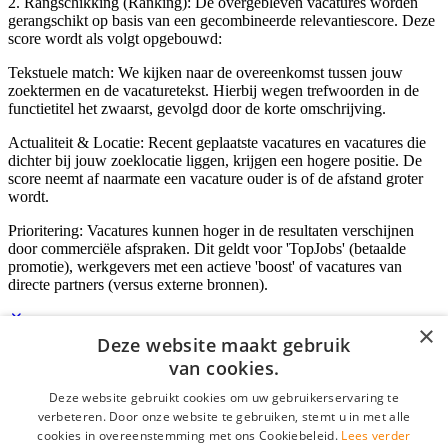
2. Rangschikking (Ranking): De overgebleven vacatures worden
gerangschikt op basis van een gecombineerde relevantiescore. Deze
score wordt als volgt opgebouwd:
Tekstuele match: We kijken naar de overeenkomst tussen jouw
zoektermen en de vacaturetekst. Hierbij wegen trefwoorden in de
functietitel het zwaarst, gevolgd door de korte omschrijving.
Actualiteit & Locatie: Recent geplaatste vacatures en vacatures die
dichter bij jouw zoeklocatie liggen, krijgen een hogere positie. De
score neemt af naarmate een vacature ouder is of de afstand groter
wordt.
Prioritering: Vacatures kunnen hoger in de resultaten verschijnen
door commerciële afspraken. Dit geldt voor 'TopJobs' (betaalde
promotie), werkgevers met een actieve 'boost' of vacatures van
directe partners (versus externe bronnen).
×
Deze website maakt gebruik
Inloggen als bedrijf
van cookies.
Deze website gebruikt cookies om uw gebruikerservaring te
E-mail
*
verbeteren. Door onze website te gebruiken, stemt u in met alle
cookies in overeenstemming met ons Cookiebeleid.
Lees verder
Wachtwoord