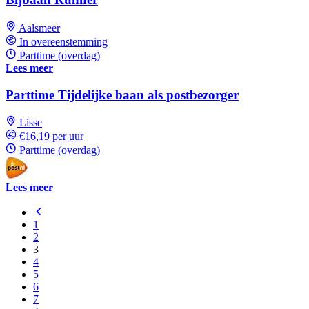
Aalsmeer
In overeenstemming
Parttime (overdag)
Lees meer
Parttime Tijdelijke baan als postbezorger
Lisse
€16,19 per uur
Parttime (overdag)
Lees meer
1
2
3
4
5
6
7