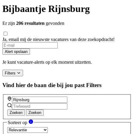
Bijbaantje Rijnsburg
Er zijn
206 resultaten
gevonden
Ja, email mij de nieuwste vacatures van deze zoekopdracht!
If
you
Alert opslaan
are
a
Je kunt vacature-alerts op elk moment uitzetten.
human,
ignore
Filters
this
field
Vind hier de baan die bij jou past
Filters
Zoeken
Zoeken
Sorteer op