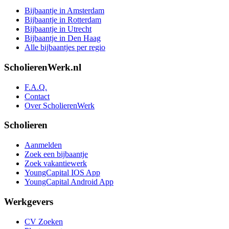
Bijbaantje in Amsterdam
Bijbaantje in Rotterdam
Bijbaantje in Utrecht
Bijbaantje in Den Haag
Alle bijbaantjes per regio
ScholierenWerk.nl
F.A.Q.
Contact
Over ScholierenWerk
Scholieren
Aanmelden
Zoek een bijbaantje
Zoek vakantiewerk
YoungCapital IOS App
YoungCapital Android App
Werkgevers
CV Zoeken